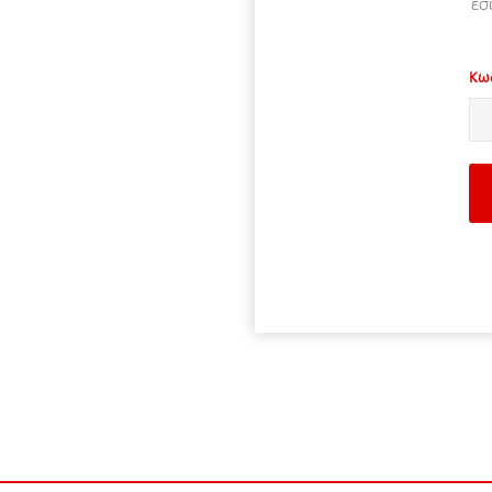
εσ
Κω