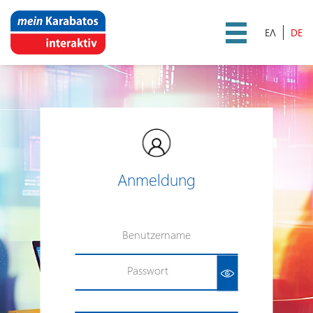
DE
Startseite
Registrierung | Code-
Aktivierung
Datenschutzerklärung
Anmeldung
Cookies-Richtlinien
Nutzungsbedingungen