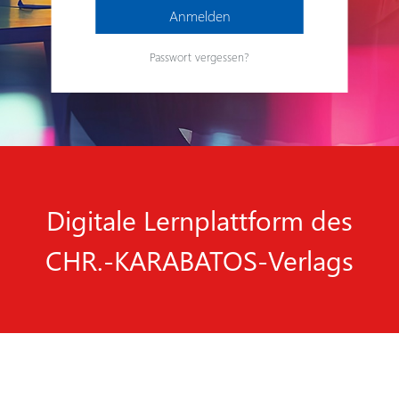
Anmelden
Passwort vergessen?
Digitale Lernplattform des
CHR.-KARABATOS-Verlags